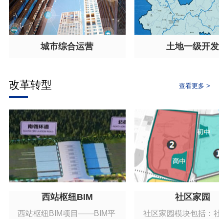
城市综合运营
土地一级开
改革转型
查看更多 >
西站枢纽BIM
社区家园
西站枢纽BIM项目——BIM平
社区家园模块包括：