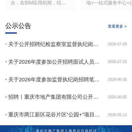
台，在BIM应用初期，结合
地+一站式服务中心+
项目实际情况，自主研发搭
点+活动广场+配套运
建BIM全过程移动办公管理
平台。
公示公告
查看更多 >
关于公开招聘纪检监察室监督执纪岗拟录用人员的公示
2026-07-28
关于2026年度参加公开招聘面试人员名单的公示
2026-07-10
关于2026年度参加监督执纪岗招聘笔试人员名单的公示
2026-06-30
招聘丨重庆市地产集团有限公司公开招聘公告
2026-06-05
重庆市两江新区花谷片区“公园+”项目设计方案征集专家和行政评审结果公告
2026-05-13